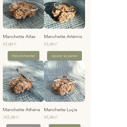
Manchette Atlas
Manchette Artémis
Prix
Prix
95,00 €
85,00 €
Précommander
Ajouter au panier
Manchette Athéna
Manchette Luçia
Prix
Prix
105,00 €
95,00 €