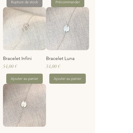
Rupture de stock
Précommander
Bracelet Infini
Bracelet Luna
Prix
Prix
54,00 €
54,00 €
Ajouter au panier
Ajouter au panier