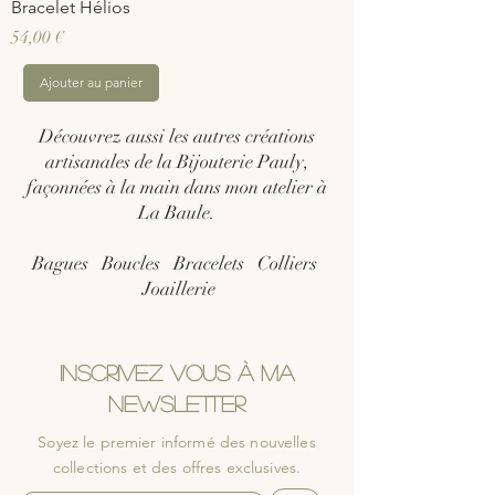
Bracelet Hélios
Prix
54,00 €
Ajouter au panier
Découvrez aussi les autres créations
artisanales de la Bijouterie Pauly,
façonnées à la main dans mon atelier à
La Baule.
Bagues
Boucles
Bracelets
Colliers
Joaillerie
inscrivez vous à ma
newsletter
Soyez le premier informé des nouvelles
collections et des offres exclusives.