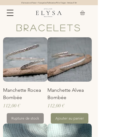
Fait main en France - Conception Fabrication Pièce Unique- Artisan d'Art
Bracelets
Manchette Rocea
Manchette Alvea
Bombée
Bombée
Prix
Prix
112,00 €
112,00 €
Rupture de stock
Ajouter au panier