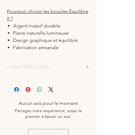
Pourquoi choisir les boucles Équilibre
II ?
Argent massif durable
Pierre naturelle lumineuse
Design graphique et équilibré
Fabrication artisanale
Caractéristiques
Boucles d’oreilles en argent massif 925
Pierre naturelle : quartz rose
Taille rose – Ø 8 mm
Cercle martelé à la main
Aucun avis pour le moment
Fermoir type clou (ou à préciser si
Partagez votre expérience, soyez le
différent)
premier à laisser un avis.
Poids : 5,79g la paire
Fabrication artisanale française
Petite série