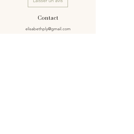
Laisser un avis
Contact
elisabethply@gmail.com
Siret: 83266105200031
Service client
Contact
Livraison et retours
Politique de la boutique
Mentions légales
Boutique
Mon compte