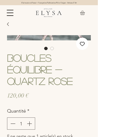
Fait main en France - Conception Fabrication Pièce Unique- Artisan d'Art
Boucles
Équilibre -
Quartz rose
Prix
120,00 €
Quantité
*
Il ne reste que 1 article(s) en stock