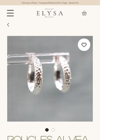
Fait main en France - Conception Fabrication Pièce Unique- Artisan d'Art
Boucles Alvea