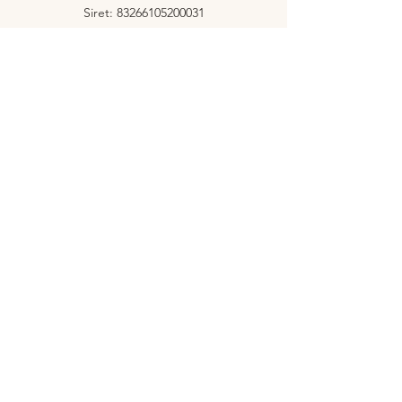
Siret: 83266105200031
Service client
Contact
Livraison et retours
Politique de la boutique
Mentions légales
Boutique
Mon compte
Panier
Retours et livraison
Modes de paiement