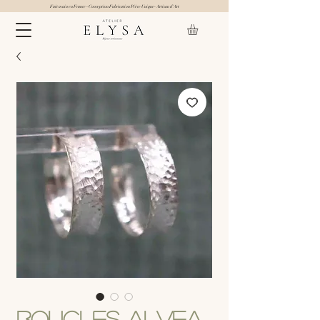
Fait main en France - Conception Fabrication Pièce Unique- Artisan d'Art
Boucles Alvea