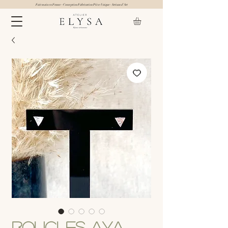
Fait main en France - Conception Fabrication Pièce Unique- Artisan d'Art
Boucles Aya