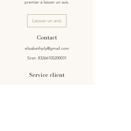
premier à laisser un avis.
Laisser un avis
Contact
elisabethply@gmail.com
Siret: 83266105200031
Service client
Contact
Livraison et retours
Politique de la boutique
Mentions légales