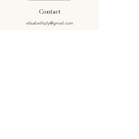
Contact
elisabethply@gmail.com
Siret: 83266105200031
Service client
Contact
Livraison et retours
Politique de la boutique
Mentions légales
Boutique
Mon compte