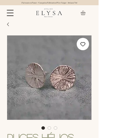
Fait main en France - Conception Fabrication Pièce Unique- Artisan d'Art
Puces Hélios